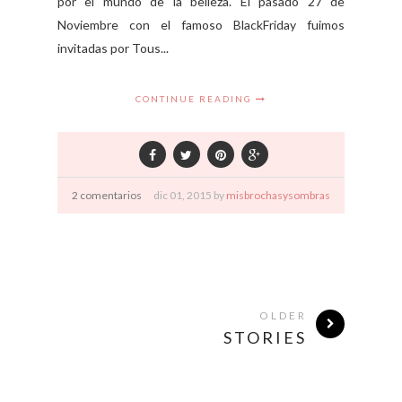
por el mundo de la belleza. El pasado 27 de
Noviembre con el famoso BlackFriday fuimos
invitadas por Tous...
CONTINUE READING
2 comentarios
dic
01,
2015 by
misbrochasysombras
OLDER
STORIES