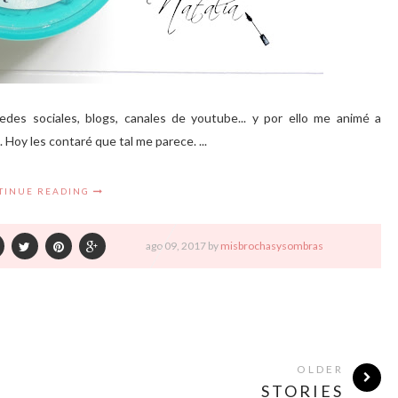
edes sociales, blogs, canales de youtube... y por ello me animé a
Hoy les contaré que tal me parece. ...
TINUE READING
ago
09,
2017 by
misbrochasysombras
OLDER
STORIES