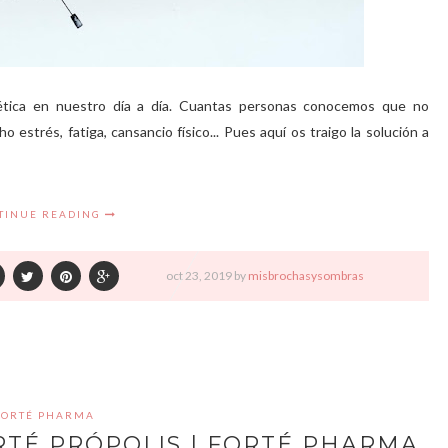
ética en nuestro día a día. Cuantas personas conocemos que no
 estrés, fatiga, cansancio físico... Pues aquí os traigo la solución a
TINUE READING
oct
23,
2019 by
misbrochasysombras
FORTÉ PHARMA
RTÉ PRÓPOLIS | FORTÉ PHARMA