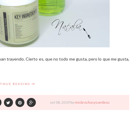
 van trayendo. Cierto es, que no todo me gusta, pero lo que me gusta,
TINUE READING
oct
08,
2019 by
misbrochasysombras