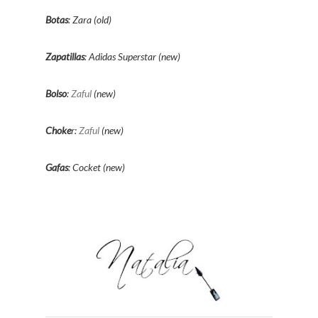
Botas
: Zara (old)
Zapatillas
: Adidas Superstar (new)
Bolso
:
Zaful
(new)
Choke
r:
Zaful
(new)
Gafas
: Cocket (new)