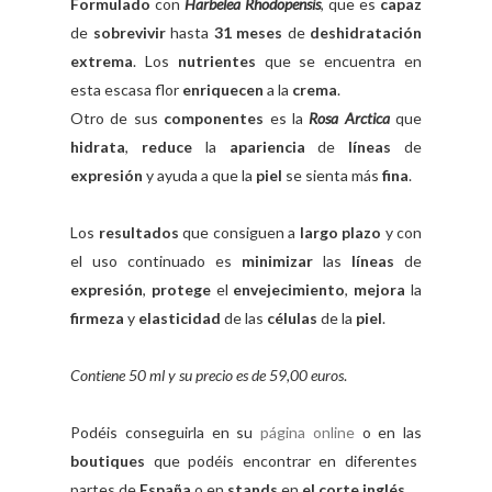
Formulado
con
Harbelea Rhodopensis
, que es
capaz
de
sobrevivir
hasta
31 meses
de
deshidratación
extrema
. Los
nutrientes
que se encuentra en
esta escasa
flor
enriquecen
a la
crema
.
Otro de sus
componentes
es la
Rosa Arctica
que
hidrata
,
reduce
la
apariencia
de
líneas
de
expresión
y ayuda a que la
piel
se sienta más
fina
.
Los
resultados
que consiguen a
largo plazo
y con
el uso continuado es
minimizar
las
líneas
de
expresión
,
protege
el
envejecimiento
,
mejora
la
firmeza
y
elasticidad
de las
células
de la
piel
.
Contiene 50 ml y su precio es de 59,00 euros
.
Podéis conseguirla en su
página online
o en las
boutiques
que podéis encontrar en diferentes
partes de
España
o en
stands
en
el corte inglés
.