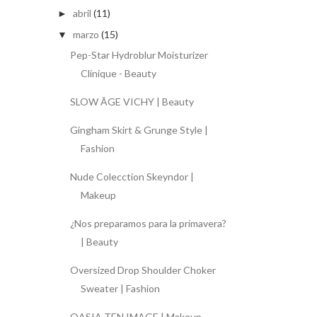
abril
(11)
►
marzo
(15)
▼
Pep-Star Hydroblur Moisturizer
Clinique - Beauty
SLOW ÂGE VICHY | Beauty
Gingham Skirt & Grunge Style |
Fashion
Nude Colecction Skeyndor |
Makeup
¿Nos preparamos para la primavera?
| Beauty
Oversized Drop Shoulder Choker
Sweater | Fashion
OASIA TEN IMAGE | Makeup