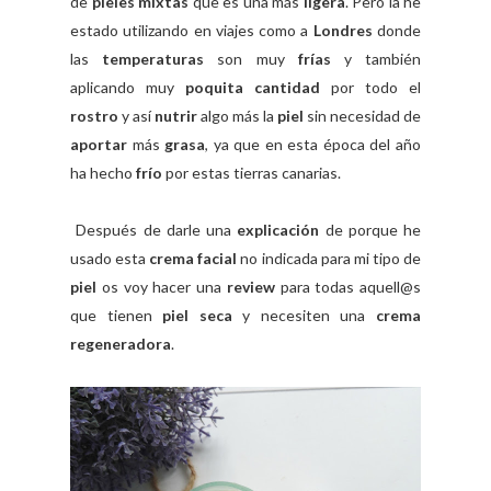
de
pieles mixtas
que es una más
ligera
. Pero la he
estado utilizando en viajes como a
Londres
donde
las
temperaturas
son muy
frías
y también
aplicando muy
poquita cantidad
por todo el
rostro
y así
nutrir
algo más la
piel
sin necesidad de
aportar
más
grasa
, ya que en esta época del año
ha hecho
frío
por estas tierras canarias.
Después de darle una
explicación
de porque he
usado esta
crema facial
no indicada para mi tipo de
piel
os voy hacer una
review
para todas aquell@s
que tienen
piel seca
y necesiten una
crema
regeneradora
.