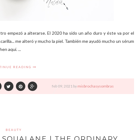
stro empezó a alterarse. El 2020 ha sido un año duro y éste va por el
ascarilla... me alteró y mucho la piel. También me ayudó mucho un sérum
en aquí. ...
TINUE READING
feb
09,
2021 by
misbrochasysombras
BEAUTY
 SQUALANE | THE ORDINARY