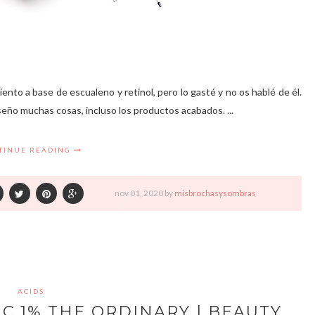
to a base de escualeno y retinol, pero lo gasté y no os hablé de él.
ño muchas cosas, incluso los productos acabados. ...
TINUE READING
nov
01,
2020 by
misbrochasysombras
ACIDS
NC 1% THE ORDINARY | BEAUTY