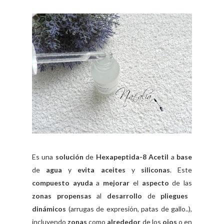
Es una
solución
de
Hexapeptida-8 Acetil
a
base
de
agua
y
evita aceites
y
siliconas
. Este
compuesto
ayuda
a
mejorar
el
aspecto
de las
zonas propensas
al
desarrollo
de
pliegues
dinámicos
(arrugas de expresión, patas de gallo..),
incluyendo
zonas
como
alrededor
de los
ojos
o en