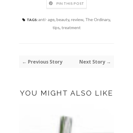
PIN THIS POST
anti- age
,
beauty
,
review
,
The Ordinary
,
TAGS:
tips
,
treatment
← Previous Story
Next Story →
YOU MIGHT ALSO LIKE