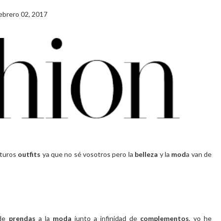
ebrero 02, 2017
uturos
outfits
ya que no sé vosotros pero la
belleza
y la
mod
a van de
 de
prendas
a la
moda
junto a infinidad de
complementos
, yo he