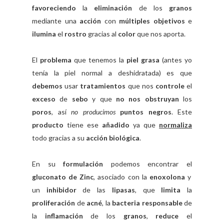
favoreciendo
la
eliminación
de los
granos
mediante una
acción
con
múltiples objetivos
e
ilumina
el
rostro
gracias al
color
que nos aporta.
El
problema
que tenemos la
piel grasa
(antes yo
tenía la piel normal a deshidratada) es que
debemos
usar
tratamientos
que nos
controle
el
exceso
de
sebo
y que
no nos obstruyan
los
poros
, así
no producimos
puntos negros
. Este
producto
tiene ese
añadido
ya que
normaliza
todo gracias a su
acción biológica
.
En su
formulación
podemos encontrar el
gluconato de Zinc
, asociado con la
enoxolona
y
un
inhibidor
de las
lipasas
, que
limita
la
proliferación
de
acné
, la
bacteria responsable
de
la
inflamación
de los
granos
,
reduce
el