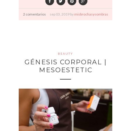
2 comentarios
sep
03,
2019 by
misbrochasysombras
BEAUTY
GÉNESIS CORPORAL |
MESOESTETIC