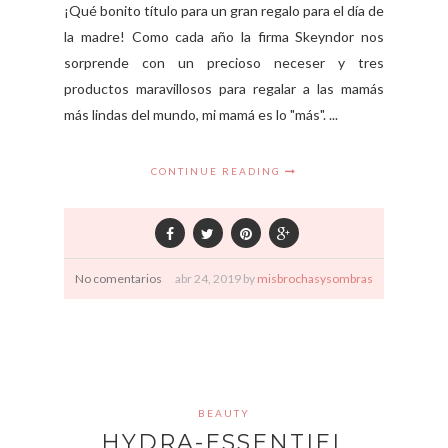
¡Qué bonito título para un gran regalo para el día de
la madre! Como cada año la firma Skeyndor nos
sorprende con un precioso neceser y tres
productos maravillosos para regalar a las mamás
más lindas del mundo, mi mamá es lo "más". ...
CONTINUE READING
No comentarios
abr
24,
2019 by
misbrochasysombras
BEAUTY
HYDRA-ESSENTIEL