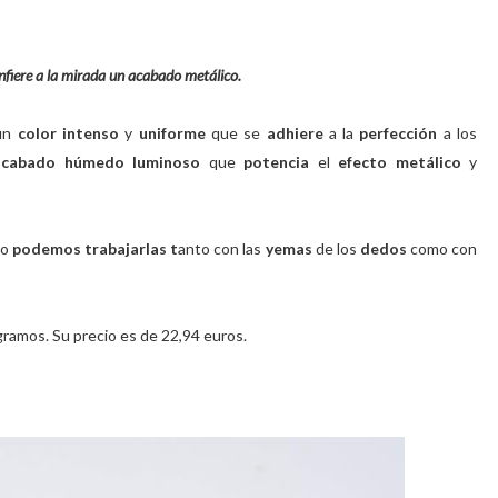
fiere a la mirada un acabado metálico.
un
color intenso
y
uniforme
que se
adhiere
a la
perfección
a los
acabado húmedo luminoso
que
potencia
el
efecto metálico
y
lo
podemos trabajarlas t
anto con las
yemas
de los
dedos
como con
ramos. Su precio es de 22,94 euros.