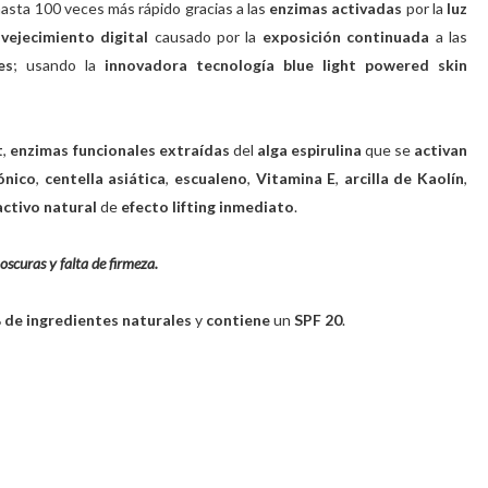
hasta 100 veces más rápido gracias a las
enzimas activadas
por la
luz
vejecimiento digital
causado por la
exposición continuada
a las
es
; usando la
innovadora tecnología blue light powered skin
t
,
enzimas funcionales extraídas
del
alga espirulina
que se
activan
ónico
,
centella asiática
,
escualeno
,
Vitamina E
,
arcilla de Kaolín
,
activo natural
de
efecto lifting inmediato
.
oscuras y falta de firmeza.
 de ingredientes naturales
y
contiene
un
SPF 20
.