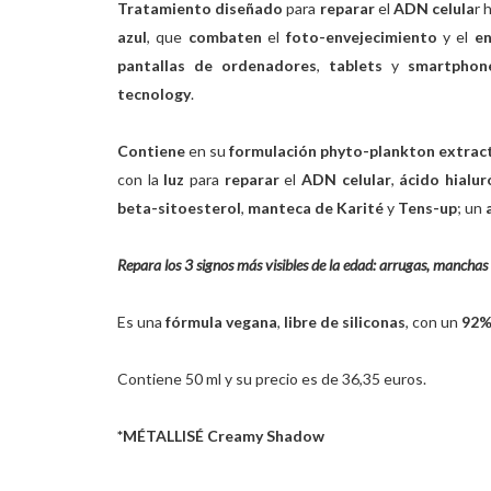
Tratamiento diseñado
para
reparar
el
ADN celula
r 
azul
, que
combaten
el
foto-envejecimiento
y el
en
pantallas de ordenadores
,
tablets
y
smartphon
tecnology
.
Contiene
en su
formulación phyto-plankton extrac
con la
luz
para
reparar
el
ADN celular
,
ácido hialur
beta-sitoesterol
,
manteca de Karité
y
Tens-up
; un
Repara los 3 signos más visibles de la edad: arrugas, manchas 
Es una
fórmula vegana
,
libre de siliconas
, con un
92%
Contiene 50 ml y su precio es de 36,35 euros.
*MÉTALLISÉ Creamy Shadow