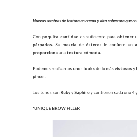
Nuevas sombras de textura en crema y alta cobertura que con
Con
poquita cantidad
es suficiente para
obtener
párpados
. Su
mezcla
de
ésteres
le confiere un
proporciona
una
textura cómoda
.
Podemos realizarnos unos
looks
de lo más
vistosos
y 
pincel
.
Los tonos son
Ruby
y
Saphire
y contienen cada uno 4 g
*UNIQUE BROW FILLER