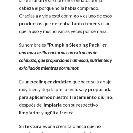
la
retiraron
y siempre me rondaba por la
cabeza el porqué no la había comprado.
Gracias a a vida está conmigo y es uno de esos
productos
que
deseaba tanto tener
y usar,
que la uso y mucho varias veces por semana.
Su nombre es "
Pumpkin Sleeping Pack
"
es
una mascarilla nocturna con extractos de
calabaza, que proporciona humedad, nutrientes y
exfoliación mientras dormimos.
Es un
peeling enzimático
que hace su trabajo
muy bien y deja la
piel preciosa
y
preparada
para
aplicarnos
nuestro
tratamiento diurno
,
después de
limpiarla
con su respectivo
limpiador
y
agüita
fresca
.
Su
textura
es una cremita blanca que
no