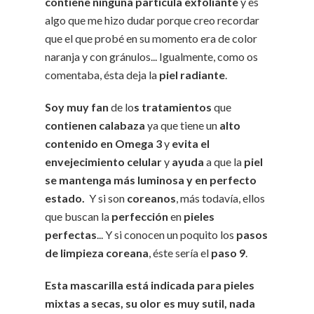
contiene ninguna partícula exfoliante
y es
algo que me hizo dudar porque creo recordar
que el que probé en su momento era de color
naranja y con gránulos... Igualmente, como os
comentaba, ésta deja la
piel radiante
.
Soy muy fan
de lo
s tratamientos
que
contienen calabaza
ya que tiene un
alto
contenido en Omega 3
y
evita el
envejecimiento celular
y
ayuda
a que la
piel
se mantenga más luminosa y en perfecto
estado.
Y si son
coreanos
, más todavía, ellos
que buscan la
perfección
en
pieles
perfectas
... Y si conocen un poquito los
pasos
de limpieza coreana
, éste sería el
paso 9
.
Esta mascarilla está indicada para pieles
mixtas a secas, su olor es muy sutil, nada