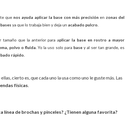
rte que
nos ayuda aplicar la base con más precisión
en
zonas del
bases
ya que lo trabaja bien y deja un
acabado pulcro
.
r tamaño que la anterior para a
plicar la base en rostro a mayor
ema, polvo o fluida
. Yo la uso solo para
base
y al ser tan grande, es
abado rápido
.
 ellas, cierto es, que cada uno la usa como uno le guste más. Las
iendas
físicas
.
a línea de brochas y pinceles? ¿Tienen alguna favorita?