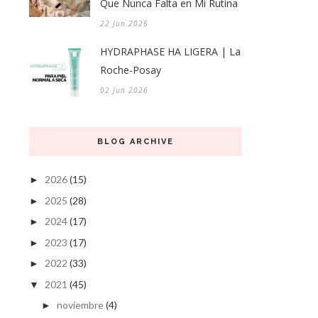
Que Nunca Falta en Mi Rutina
22 Jun 2026
HYDRAPHASE HA LIGERA | La
Roche-Posay
02 Jun 2026
BLOG ARCHIVE
2026
(15)
►
2025
(28)
►
2024
(17)
►
2023
(17)
►
2022
(33)
►
2021
(45)
▼
noviembre
(4)
►