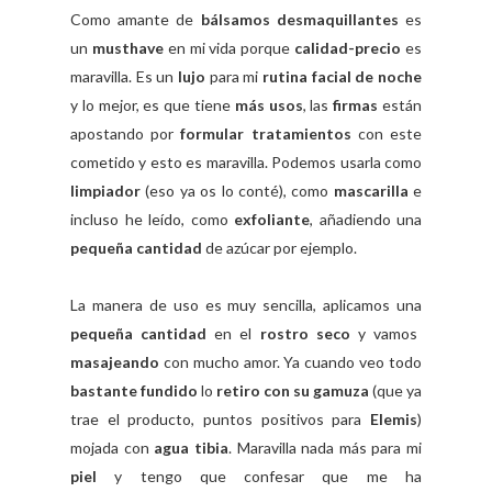
Como amante de
bálsamos desmaquillantes
es
un
musthave
en mi vida porque
calidad-precio
es
maravilla. Es un
lujo
para mi
rutina facial de noche
y lo mejor, es que tiene
más usos
, las
firmas
están
apostando por
formular tratamientos
con este
cometido y esto es maravilla. Podemos usarla como
limpiador
(eso ya os lo conté), como
mascarilla
e
incluso he leído, como
exfoliante
, añadiendo una
pequeña cantidad
de azúcar por ejemplo.
La manera de uso es muy sencilla, aplicamos una
pequeña cantidad
en el
rostro seco
y vamos
masajeando
con mucho amor. Ya cuando veo
todo
bastante fundido
lo
retiro con su gamuza
(que ya
trae el producto, puntos positivos para
Elemis
)
mojada con
agua tibia
. Maravilla nada más para mi
piel
y tengo que confesar que me ha