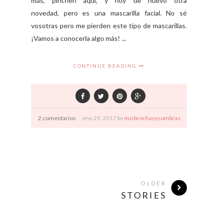
más, pinchen aquí, y hoy de nuevo otra
novedad, pero es una mascarilla facial. No sé
vosotras pero me pierden este tipo de mascarillas.
¡Vamos a conocerla algo más! ...
CONTINUE READING
2 comentarios
ene
29,
2017 by
misbrochasysombras
OLDER
STORIES