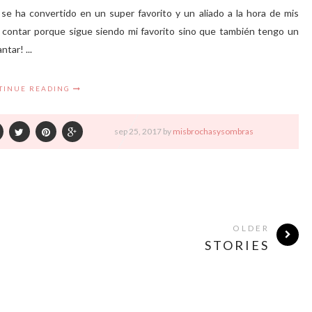
se ha convertido en un super favorito y un aliado a la hora de mis
a contar porque sigue siendo mi favorito sino que también tengo un
tar! ...
TINUE READING
sep
25,
2017 by
misbrochasysombras
OLDER
STORIES