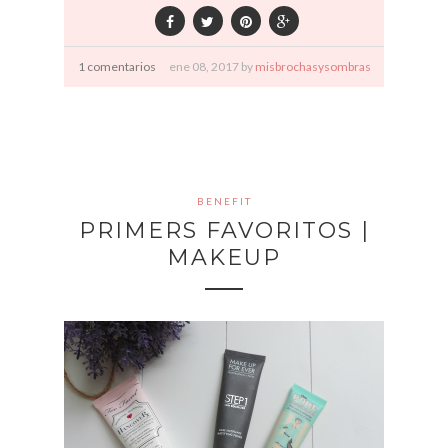
1 comentarios
ene
08,
2017 by
misbrochasysombras
BENEFIT
PRIMERS FAVORITOS |
MAKEUP