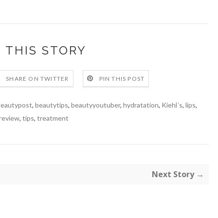
 THIS STORY
SHARE ON TWITTER
PIN THIS POST
eautypost
,
beautytips
,
beautyyoutuber
,
hydratation
,
Kiehl´s
,
lips
,
review
,
tips
,
treatment
Next Story →