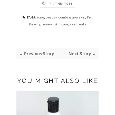
PIN THIS POST
acné
,
beauty
,
combination skin
,
Pixi
TAGS:
Beauty
,
review
,
skin care
,
skintreats
← Previous Story
Next Story →
YOU MIGHT ALSO LIKE