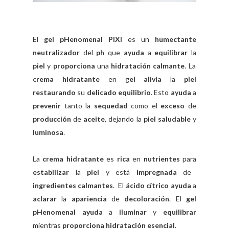
El
gel pHenomenal PIXI
es un
humectante
neutralizador
del
ph
que
ayuda
a
equilibrar
la
piel
y
proporciona
una
hidratación calmante
. La
crema hidratante
en g
el alivia
la
piel
restaurando
su
delicado equilibrio
. Esto
ayuda
a
prevenir
tanto la
sequedad
como el
exceso
de
producción
de
aceite
, dejando la
piel saludable
y
luminosa
.
La
crema hidratante
es
rica
en
nutrientes
para
estabilizar
la
piel
y está
impregnada
de
ingredientes calmantes
. El
ácido cítrico ayuda
a
aclarar
la
apariencia
de
decoloración
. El
gel
pHenomenal ayuda
a
iluminar
y
equilibrar
mientras
proporciona hidratación esencial
.