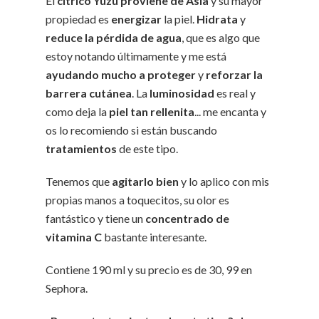
El
cítrico Yuzu proviene de Asia
y su mayor
propiedad es
energizar
la piel.
Hidrata
y
reduce la pérdida de agua
, que es algo que
estoy notando últimamente y me está
ayudando mucho a proteger
y
reforzar la
barrera cutánea
. La
luminosidad
es real y
como deja la
piel tan rellenita
... me encanta y
os lo recomiendo si están buscando
tratamientos
de este tipo.
Tenemos que
agitarlo bien
y lo aplico con mis
propias manos a toquecitos, su olor es
fantástico y tiene un
concentrado de
vitamina C
bastante interesante.
Contiene 190 ml y su precio es de 30, 99 en
Sephora.