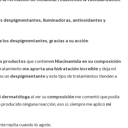
s despigmentantes, iluminadoras, antioxidantes y
ia los despigmentantes, gracias a su acción
s productos
que contiene
n Niacinamida en su composición
 tratamiento
me aporta una hidratación increíble
y deja mi
 es un
despigmentante
y este tipo de tratamientos tienden a
i
dermatóloga
al ver su
composición
me comentó que podía
 producido ninguna reacción, eso sí, siempre me aplico
mi
te repita cuando lo agote.