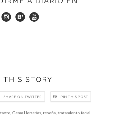
UIRME A DIARIO EN
 THIS STORY
SHARE ON TWITTER
PIN THIS POST
tante
,
Gema Herrerías
,
reseña
,
tratamiento facial