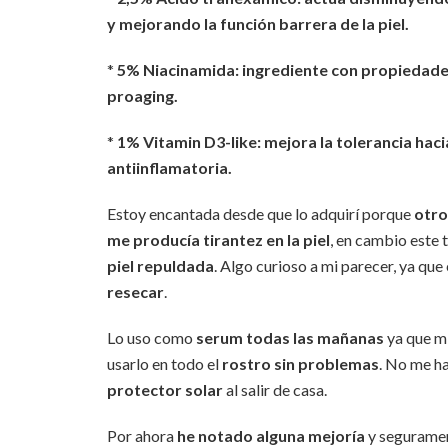
y mejorando la función barrera de la piel.
*
5% Niacinamida: ingrediente con propiedade
proaging.
*
1% Vitamin D3-like: mejora la tolerancia hac
antiinflamatoria.
Estoy encantada desde que lo adquirí porque
otro
me producía tirantez en la piel
, en cambio este
piel repuldada
. Algo curioso a mi parecer, ya que
resecar
.
Lo uso como
serum todas las mañanas
ya que m
usarlo en todo el
rostro sin problemas
. No me ha
protector solar
al salir de casa.
Por ahora
he notado alguna mejoría
y seguramen