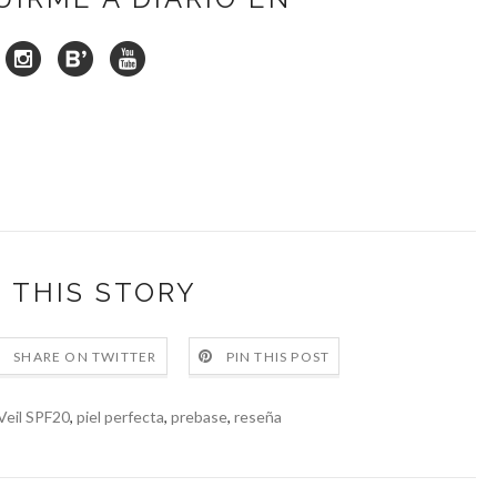
 THIS STORY
SHARE ON TWITTER
PIN THIS POST
Veil SPF20
,
piel perfecta
,
prebase
,
reseña