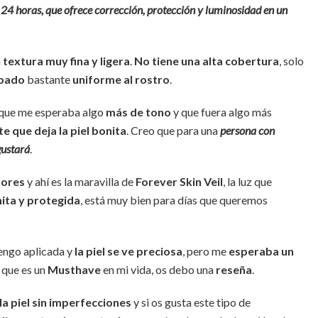
24 horas, que ofrece corrección, protección y luminosidad en un
a
textura muy fina y ligera
.
No tiene una alta cobertura
, solo
bado
bastante
uniforme al rostro
.
 que me esperaba algo
más de tono
y que fuera algo más
e que deja la piel bonita
. Creo que para una
persona con
gustará
.
dores
y ahí es la maravilla de
Forever Skin Veil
, la luz que
nita y protegida
, está muy bien para días que queremos
tengo aplicada y
la piel se ve preciosa
, pero me
esperaba un
que es un
Musthave
en mi vida, os debo una
reseña
.
la piel sin imperfecciones
y si os gusta este tipo de