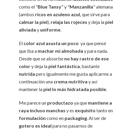
como el "
Blue Tansy
" y "
Manzanilla
" alemana
(ambos
ricos en azuleno azul,
que sirve para
calmar la piel
),
relaja las rojeces
y deja la
piel
aliviada
y
uniforme
.
El
color azul asusta un poco
ya que pensé
que iba a
machar mi almohada
y para nada.
Desde que se absorbe
no hay rastro de ese
color
y deja la
piel fantástica
, bastante
nutrida
pero igualmente me gusta aplicarme a
continuación una
crema nutritiva
y así
mantener la
piel lo más hidratada posible
.
Me parece un
productazo
ya que
mantiene a
raya incluso manchas
y es
exquisito
tanto en
formulación
como en
packaging
. Al ser de
gotero es ideal
para no pasarnos de