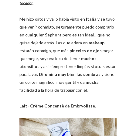
tocador.
Me hizo ojitos y ya lo había visto en
Italia
y se tuvo
que venir conmigo, seguramente puedo comprarlo
en
cualquier Sephora
pero es tan ideal... que no
quise dejarlo atrás. Las que adora en
makeup
estarán conmigo, que más
pinceles de ojos
mejor
que mejor, soy una loca de tener
muchos
utensilio
s y así siempre tener limpias si otras están
para lavar.
Difumina muy bien las sombras
y tiene
un corte magnífico, muy gentil y da
mucha
facilidad
a la hora de trabajar con él.
Lait- Crème Concentè
de
Embryolisse.