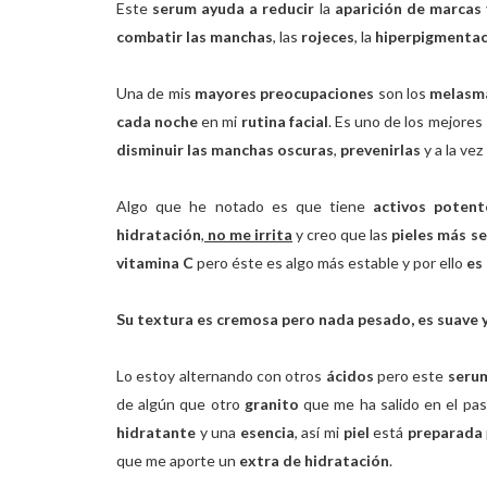
Este
serum ayuda a reducir
la
aparición de marcas
combatir las manchas
, las
rojeces
, la
hiperpigmentac
Una de mis
mayores preocupaciones
son los
melasm
cada noche
en mi
rutina facial
. Es uno de los mejores
disminuir las manchas oscuras
,
prevenirlas
y a la vez
Algo que he notado es que tiene
activos poten
hidratación
,
no me irrita
y creo que las
pieles más se
vitamina C
pero éste es algo más estable y por ello
es 
Su textura es cremosa pero nada pesado, es suave y
Lo estoy alternando con otros
ácidos
pero este
seru
de algún que otro
granito
que me ha salido en el pa
hidratante
y una
esencia
, así mi
piel
está
preparada
que me aporte un
extra de hidratación
.