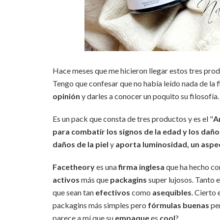
Hace meses que me hicieron llegar estos tres prod
Tengo que confesar que no había leído nada de la 
opinión
y darles a conocer un poquito su filosofía.
Es un pack que consta de tres productos y es el "
A
para combatir los signos de la edad y los daño
daños de la piel
y
aporta luminosidad, un aspec
Facetheory
es una
firma inglesa
que ha hecho c
activos
más que
packagins
super lujosos. Tanto e
que sean tan
efectivos
como
asequibles
. Cierto
packagins más simples pero
fórmulas buenas
per
parece a mí que su
empaque
es
cool
?