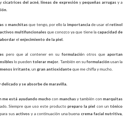
y
cicatrices del acné
,
líneas de expresión
y
pequeñas arrugas
y a
ión
.
as
o
manchitas
que tengo, por ello la
importancia
de usar el
retinol
activos multifuncionales
que conozco ya que tiene la
capacidad de
abordar
el
enjecimiento de la piel
.
tes
pero que al contener en su
formulació
n otros que
aportan
nsibles
lo pueden
tolerar mejor
. También en su
formulación
usan la
menos irritante
, un
gran antioxidante
que me chifla y mucho.
 delicado y se absorbe de maravilla.
m me está ayudando mucho
con
manchas
y también con
marquitas
sado. Siempre que uso este producto
preparo la piel
con un
tónico
para sus
activos
y a continuación una buena
crema facial nutritiva
,