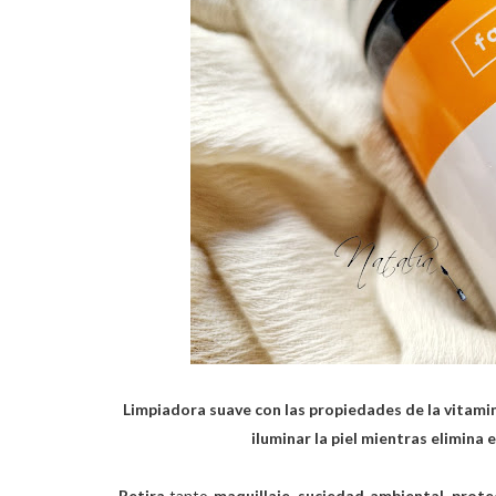
Limpiadora suave con las propiedades de la vitamin
iluminar la piel mientras elimina e
Retira
tanto
maquillaje
,
suciedad ambiental
,
prote