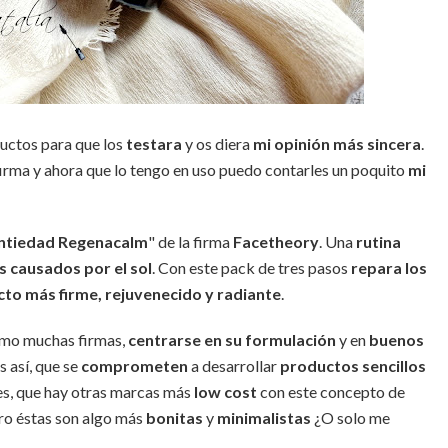
uctos para que los
testara
y os diera
mi opinión más sincera
.
firma y ahora que lo tengo en uso puedo contarles un poquito
mi
ntiedad Regenacalm
" de la firma
Facetheory
. Una
rutina
s causados por el sol
. Con este pack de tres pasos
repara los
to más firme, rejuvenecido y radiante
.
omo muchas firmas,
centrarse en su formulación
y en
buenos
s así, que se
comprometen
a desarrollar
productos sencillos
 es, que hay otras marcas más
low
cost
con este concepto de
o éstas son algo más
bonitas
y
minimalistas
¿O solo me