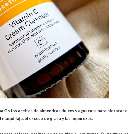
a C y los aceites de almendras dulces y aguacate para hidratar e
l maquillaje, el exceso de grasa y las impurezas.
ctores solares
,
aceites de todo tipo e impurezas
. Su
textura es