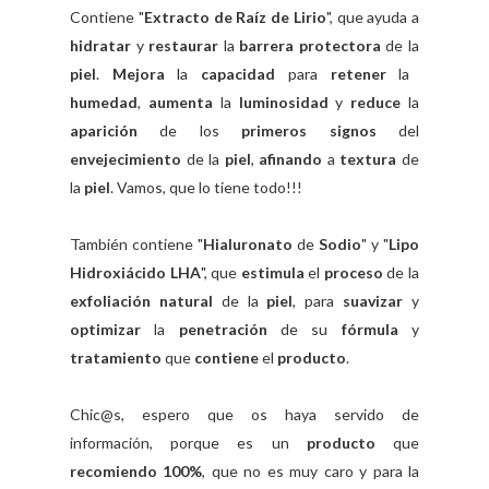
Contiene "
Extracto de Raíz de Lirio
", que ayuda a
hidratar
y
restaurar
la
barrera protectora
de la
piel
.
Mejora
la
capacidad
para
retener
la
humedad
,
aumenta
la
luminosidad
y
reduce
la
aparición
de los
primeros signos
del
envejecimiento
de la
piel
,
afinando
a
textura
de
la
piel
. Vamos, que lo tiene todo!!!
También contiene "
Hialuronato
de
Sodio
" y "
Lipo
Hidroxiácido LHA
", que
estimula
el
proceso
de la
exfoliación natural
de la
piel
, para
suavizar
y
optimizar
la
penetración
de su
fórmula
y
tratamiento
que
contiene
el
producto
.
Chic@s, espero que os haya servido de
información, porque es un
producto
que
recomiendo 100%
, que no es muy caro y para la