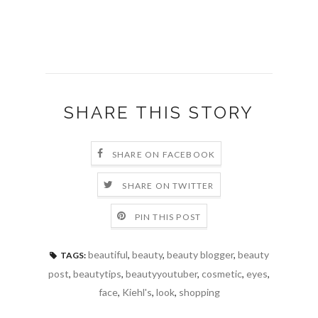
SHARE THIS STORY
SHARE ON FACEBOOK
SHARE ON TWITTER
PIN THIS POST
beautiful
,
beauty
,
beauty blogger
,
beauty
TAGS:
post
,
beautytips
,
beautyyoutuber
,
cosmetic
,
eyes
,
face
,
Kiehl's
,
look
,
shopping