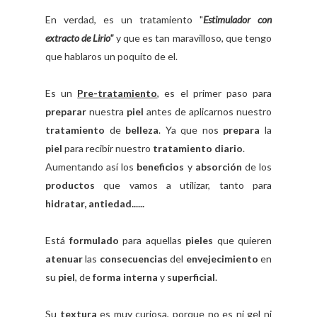
En verdad, es un tratamiento "
Estimulador con
extracto de Lirio"
y que es tan maravilloso, que tengo
que hablaros un poquito de el.
Es un
Pre-tratamiento
, es el primer paso para
preparar
nuestra
piel
antes de aplicarnos nuestro
tratamiento
de
belleza
. Ya que nos
prepara
la
piel
para recibir nuestro
tratamiento
diario
.
Aumentando así los
beneficios
y
absorción
de los
productos
que vamos a utilizar, tanto para
hidratar, antiedad......
Está
formulado
para aquellas
pieles
que quieren
atenuar
las
consecuencias
del
envejecimiento
en
su
piel
, de
forma interna
y s
uperficial
.
Su
textura
es muy curiosa, porque no es ni gel ni