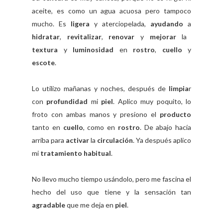
aceite, es como un agua acuosa pero tampoco
mucho. Es
ligera
y aterciopelada,
ayudando
a
hidratar
,
revitalizar
,
renovar
y
mejorar
la
textura
y
luminosidad
en
rostro
,
cuello
y
escote
.
Lo utilizo mañanas y noches, después de
limpia
r
con
profundidad
mi
piel
. Aplico muy poquito, lo
froto con ambas manos y presiono el
producto
tanto en
cuello
, como en
rostro
. De abajo hacía
arriba para
activar
la
circulación
. Ya después aplico
mi
tratamiento habitual
.
No llevo mucho tiempo usándolo, pero me fascina el
hecho del uso que tiene y la sensación tan
agradable
que me deja en
piel
.