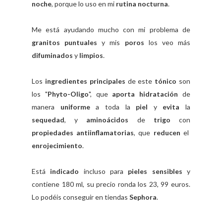
noche
, porque lo uso en mi
rutina nocturna
.
Me está ayudando mucho con mi problema de
granitos puntuales
y mis
poros
los veo más
difuminados
y
limpios
.
Los
ingredientes principales
de este
tónico
son
los "
Phyto-Oligo
", que
aporta hidratación
de
manera
uniforme
a toda la
piel
y
evita
la
sequedad
, y
aminoácidos
de
trigo
con
propiedades antiinflamatorias
, que
reducen
el
enrojecimiento
.
Está
indicado
incluso para
pieles sensibles
y
contiene 180 ml, su precio ronda los 23, 99 euros.
Lo podéis conseguir en tiendas
Sephora
.