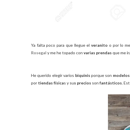
Ya falta poco para que llegue el
veranito
o por lo me
Rosegal
y me he topado con
varias prendas
que me ir
He querido elegir varios
biquinis
porque son
modelos
por
tiendas física
s y su
s precios
son
fantásticos
. Est