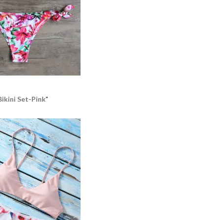
ikini Set-Pink
"