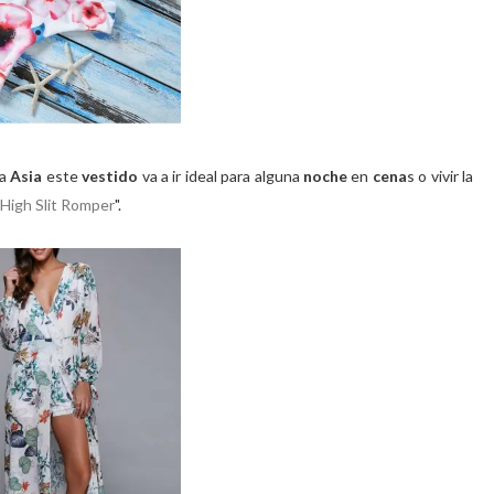
ia
Asia
este
vestido
va a ir ideal para alguna
noche
en
cena
s o vivir la
 High Slit Romper
".