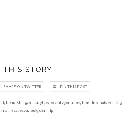
 THIS STORY
SHARE ON TWITTER
PIN THIS POST
ost
,
beautyblog
,
beautytips
,
beautyyoutuber
,
benefits
,
hair
,
healthy
,
dura de cerveza
,
look
,
skin
,
tips