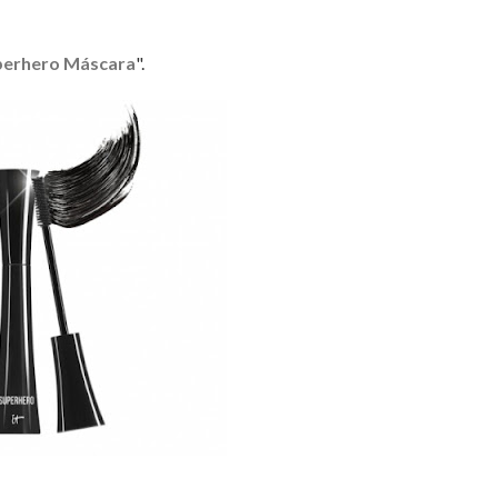
perhero Máscara
".