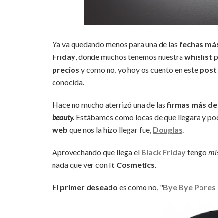
Ya va quedando menos para una de las
fechas más
Friday
, donde muchos tenemos nuestra
whislist
p
precios
y como no, yo hoy os cuento en este
post
conocida.
Hace no mucho aterrizó una de las
firmas más d
beauty.
Estábamos como locas de que llegara y pod
web
que nos la hizo llegar fue,
Douglas
.
Aprovechando que llega el
Black Friday
tengo
mis
nada que ver con I
t Cosmetics
.
El
primer deseado
es como no, "
Bye Bye Pores