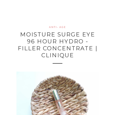
ANTI- AGE
MOISTURE SURGE EYE
96 HOUR HYDRO -
FILLER CONCENTRATE |
CLINIQUE