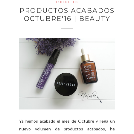
11BENEFITS
PRODUCTOS ACABADOS
OCTUBRE'16 | BEAUTY
Ya hemos acabado el mes de Octubre y llega un
nuevo volumen de productos acabados, he