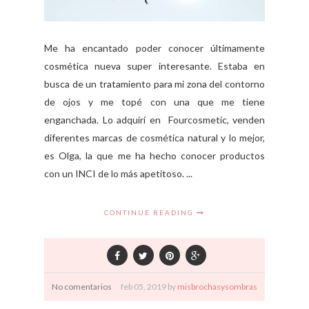
Me ha encantado poder conocer últimamente
cosmética nueva super interesante. Estaba en
busca de un tratamiento para mi zona del contorno
de ojos y me topé con una que me tiene
enganchada. Lo adquirí en Fourcosmetic, venden
diferentes marcas de cosmética natural y lo mejor,
es Olga, la que me ha hecho conocer productos
con un INCI de lo más apetitoso. ...
CONTINUE READING
No comentarios
feb
05,
2019 by
misbrochasysombras