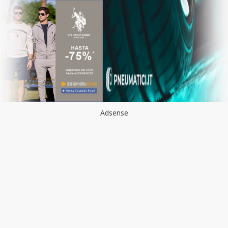
Adsense