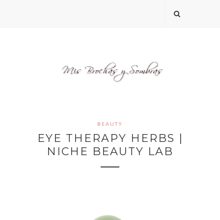
BEAUTY
EYE THERAPY HERBS |
NICHE BEAUTY LAB