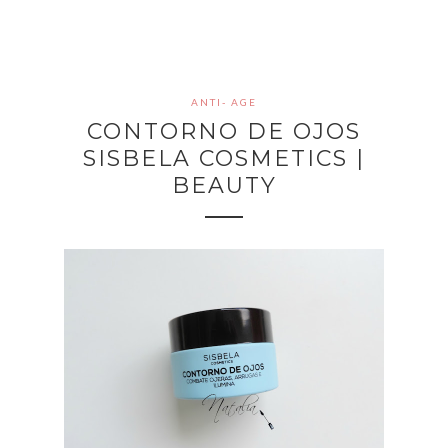
ANTI- AGE
CONTORNO DE OJOS
SISBELA COSMETICS |
BEAUTY