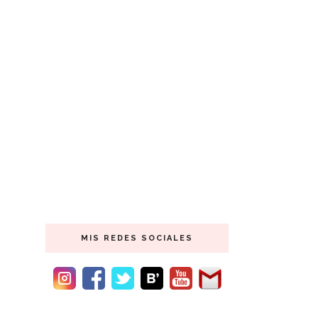
MIS REDES SOCIALES