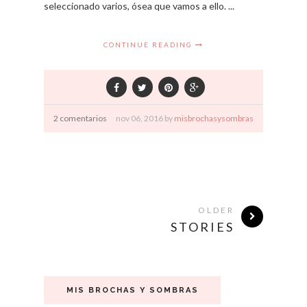
seleccionado varios, ósea que vamos a ello. ...
CONTINUE READING
2 comentarios
nov
06,
2016 by
misbrochasysombras
OLDER
STORIES
MIS BROCHAS Y SOMBRAS