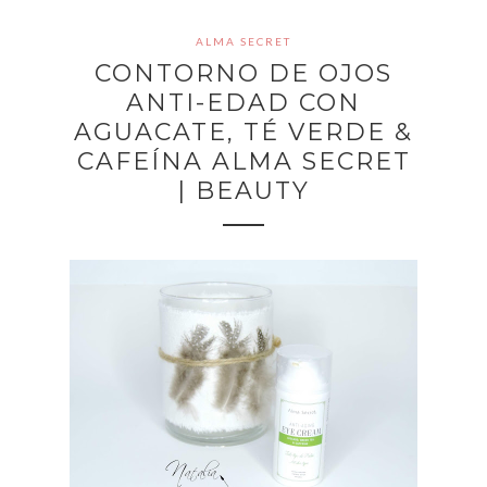
ALMA SECRET
CONTORNO DE OJOS
ANTI-EDAD CON
AGUACATE, TÉ VERDE &
CAFEÍNA ALMA SECRET
| BEAUTY