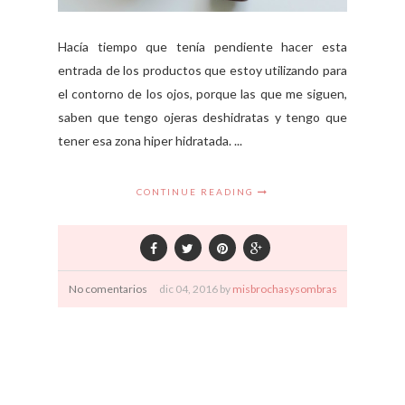
Hacía tiempo que tenía pendiente hacer esta
entrada de los productos que estoy utilizando para
el contorno de los ojos, porque las que me siguen,
saben que tengo ojeras deshidratas y tengo que
tener esa zona hiper hidratada. ...
CONTINUE READING
No comentarios
dic
04,
2016 by
misbrochasysombras