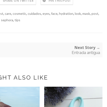
SHARE ON TWITTER
PIN THIS POST
ost
,
care
,
cosmetic
,
cuidados
,
eyes
,
face
,
hydration
,
look
,
mask
,
post
,
sephora
,
tips
Next Story →
Entrada antigua
GHT ALSO LIKE