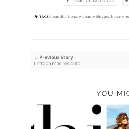
SHARE ON FACEBOOK
beautiful
,
beauty
,
beauty blogger
,
beauty p
TAGS:
← Previous Story
Entrada más reciente
YOU MI