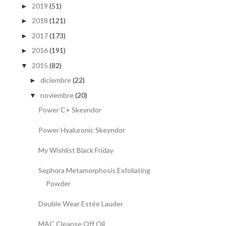
2019
(51)
►
2018
(121)
►
2017
(173)
►
2016
(191)
►
2015
(82)
▼
diciembre
(22)
►
noviembre
(20)
▼
Power C+ Skeyndor
Power Hyaluronic Skeyndor
My Wishlist Black Friday
Sephora Metamorphosis Exfoliating
Powder
Double Wear Estée Lauder
MAC Cleanse Off Oil