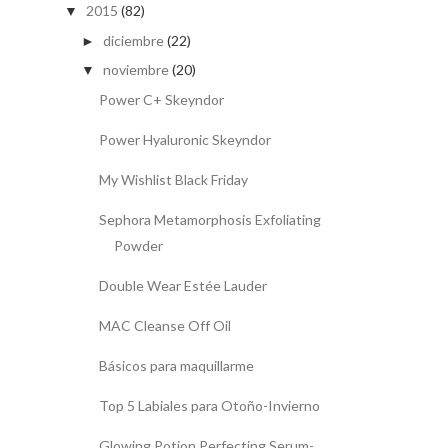
2015
(82)
▼
diciembre
(22)
►
noviembre
(20)
▼
Power C+ Skeyndor
Power Hyaluronic Skeyndor
My Wishlist Black Friday
Sephora Metamorphosis Exfoliating
Powder
Double Wear Estée Lauder
MAC Cleanse Off Oil
Básicos para maquillarme
Top 5 Labiales para Otoño-Invierno
Glowing Potion Perfecting Serum-