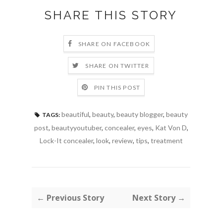
SHARE THIS STORY
SHARE ON FACEBOOK
SHARE ON TWITTER
PIN THIS POST
beautiful
,
beauty
,
beauty blogger
,
beauty
TAGS:
post
,
beautyyoutuber
,
concealer
,
eyes
,
Kat Von D
,
Lock-It concealer
,
look
,
review
,
tips
,
treatment
← Previous Story
Next Story →