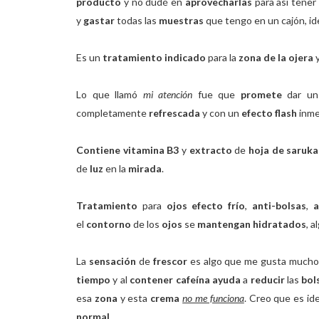
producto
y no dudé en
aprovecharlas
para así tener
y
gastar
todas las
muestras
que tengo en un cajón, id
Es un
tratamiento indicado
para la
zona de la ojera
y
Lo que llamó
mi atención
fue que
promete
dar un
completamente
refrescada
y con un
efecto flash
inme
Contiene vitamina B3
y
extracto
de
hoja de saruka
de
luz
en la
mirada
.
Tratamiento
para
ojos efecto frío
,
anti-bolsas
,
a
el
contorno
de los
ojos
se
mantengan hidratados
, a
La
sensación
de
frescor
es algo que me gusta mucho,
tiempo
y al
contener cafeína ayuda
a
reducir
las
bol
esa
zona
y esta
crema
no me funciona
. Creo que es ide
normal
.