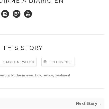
UIRME A DIARIO EN
 THIS STORY
SHARE ON TWITTER
PIN THIS POST
beauty
,
biotherm
,
eyes
,
look
,
review
,
treatment
Next Story →