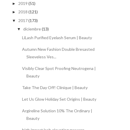
2019
(51)
►
2018
(121)
►
2017
(173)
▼
diciembre
(13)
▼
LiLash Purified Eyelash Serum | Beauty
Autumn New Fashion Double Bresasted
Sleeveless Ves...
Visibly Clear Spot Proofing Neutrogena |
Beauty
Take The Day Off! Clinique | Beauty
Let Us Glow Holiday Set Origins | Beauty
Argireline Solution 10% The Ordinary |
Beauty
high impact lash elevating mascara