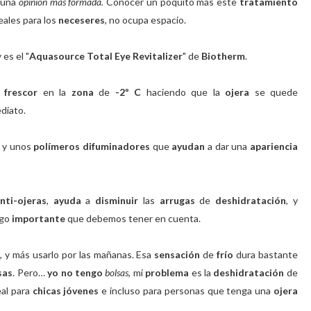
 una
opinión más formada.
Conocer un poquito más este
tratamiento
eales para los
neceseres
, no ocupa espacio.
 es el "
Aquasource Total Eye Revitalizer
" de
Biotherm
.
frescor
en la
zona
de
-2º C
haciendo que la
ojera
se quede
diato.
y unos
polímeros difuminadores
que
ayudan
a dar una
apariencia
nti-ojeras
,
ayuda
a
disminuir
las
arrugas
de
deshidratación
, y
lgo
importante
que debemos
tener en cuenta.
 y más usarlo por las mañanas. Esa
sensación
de
frío
dura bastante
sas
. Pero…
yo no tengo
bolsas
, mi
problema
es la
deshidratación
de
al para
chicas jóvenes
e incluso para personas que tenga una
ojera