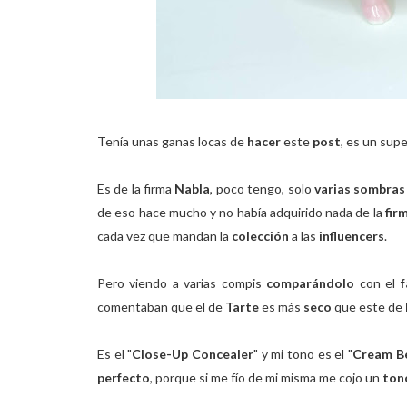
Tenía unas ganas locas de
hacer
este
post
, es un sup
Es de la firma
Nabla
, poco tengo, solo
varias sombra
de eso hace mucho y no había adquirido nada de la
fir
cada vez que mandan la
colección
a las
influencers
.
Pero viendo a varias compis
comparándolo
con el
comentaban que el de
Tarte
es más
seco
que este de
Es el "
Close-Up Concealer
" y mi tono es el "
Cream B
perfecto
, porque si me fío de mi misma me cojo un
ton