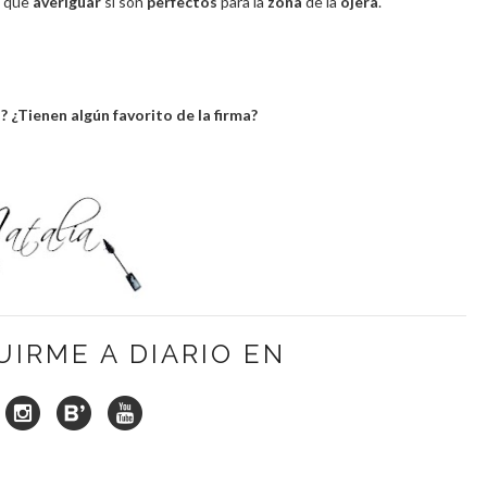
o que
averiguar
si son
perfectos
para la
zona
de la
ojera
.
 ¿Tienen algún favorito de la firma?
UIRME A DIARIO EN