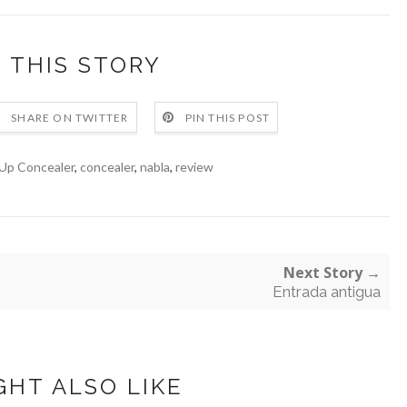
 THIS STORY
SHARE ON TWITTER
PIN THIS POST
Up Concealer
,
concealer
,
nabla
,
review
Next Story →
Entrada antigua
GHT ALSO LIKE