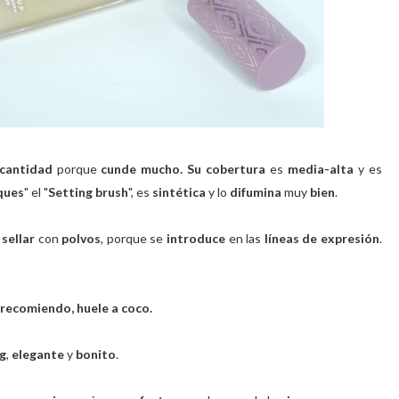
 cantidad
porque
cunde mucho. Su cobertura
es
media-alta
y es
ques
" el "
Setting brush
", es
sintética
y lo
difumina
muy
bien
.
e
sellar
con
polvos
, porque se
introduce
en las
líneas de expresión
.
o recomiendo, huele a coco.
g
,
elegante
y
bonito
.