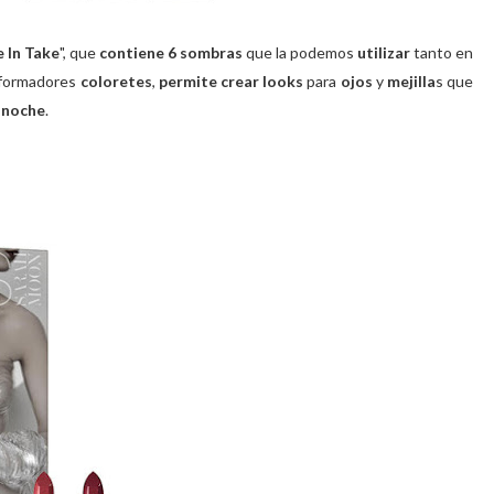
e In Take
", que
contiene 6 sombras
que la podemos
utilizar
tanto en
formadores
coloretes
,
permite crear looks
para
ojos
y
mejilla
s que
a
noche
.