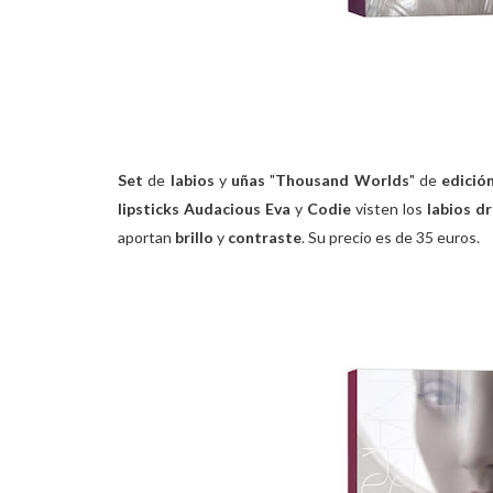
Set
de
labios
y
uñas
"
Thousand Worlds
" de
edició
lipsticks
Audacious Eva
y
Codie
visten los
labios d
aportan
brillo
y
contraste
. Su precio es de 35 euros.