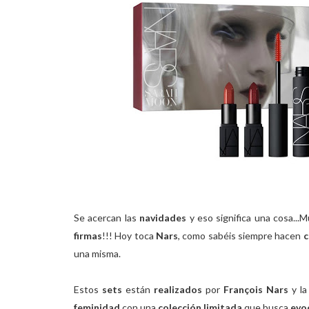
Se acercan las
navidades
y eso significa una cosa..
firmas
!!! Hoy toca
Nars
, como sabéis siempre hacen
c
una misma.
Estos
sets
están
realizados
por
François Nars
y l
feminidad
con una
colección limitada
que busca
evo