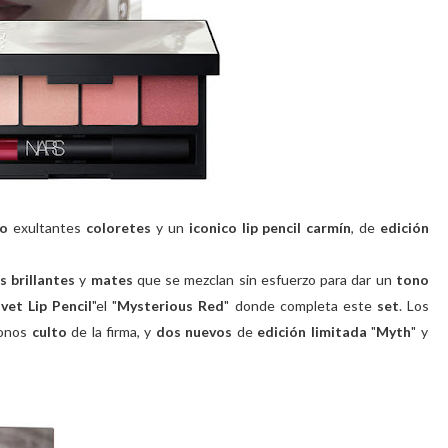
ro
exultantes
coloretes
y un
iconico
lip pencil carmín
, de
edición
 brillantes
y
mates
que se mezclan sin esfuerzo para dar un
tono
vet Lip Pencil
"el "
Mysterious Red
" donde completa este
set
. Los
tonos
culto
de la firma, y
dos nuevos
de
edición limitada
"
Myth
" y