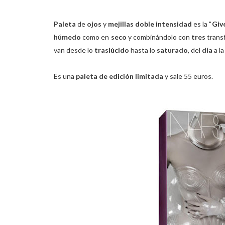
Paleta
de
ojos
y
mejillas doble intensidad
es la "
Giv
húmedo
como en
seco
y combinándolo con
tres
trans
van desde lo
traslúcido
hasta lo
saturado
, del
día
a l
Es una
paleta de edición limitada
y sale 55 euros.