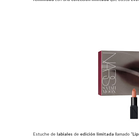
Estuche de
labiales
de
edición limitada
llamado "
Li