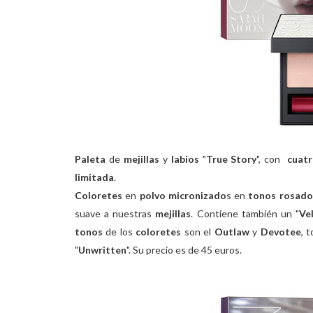
Paleta
de
mejillas
y
labios
"
True Story
", con
cuat
limitada
.
Coloretes
en
polvo micronizado
s en
tonos rosados
suave a nuestras
mejillas
. Contiene también un "
Vel
tonos
de los
coloretes
son el
Outlaw
y
Devotee
, 
"
Unwritten
". Su precio es de 45 euros.