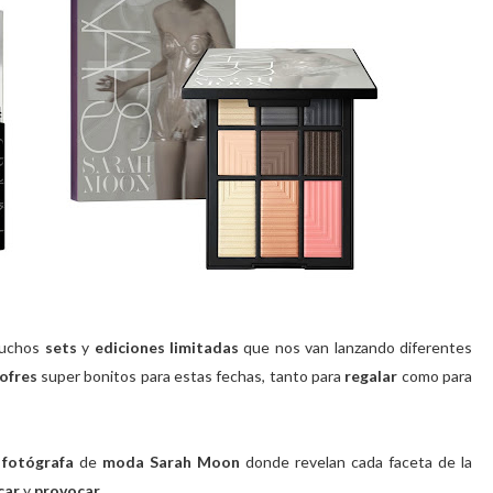
.Muchos
sets
y
ediciones limitadas
que nos van lanzando diferentes
ofres
super bonitos para estas fechas, tanto para
regalar
como para
a
fotógrafa
de
moda Sarah Moon
donde revelan cada faceta de la
car
y
provocar
.