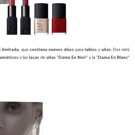
n limitada
, que
contiene nuevos dúos
para
labios
y
uñas
. Dos mini
ramáticos
y las
lacas
de
uñas
"
Dame En Noi
r" y la "
Dama En Blanc
"