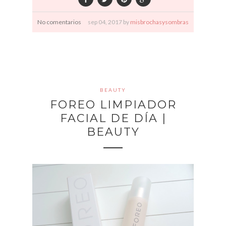
No comentarios
sep
04,
2017 by
misbrochasysombras
BEAUTY
FOREO LIMPIADOR
FACIAL DE DÍA |
BEAUTY