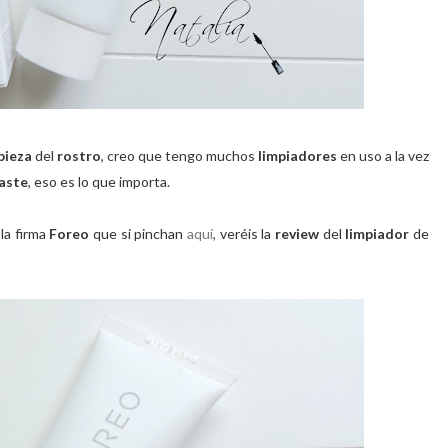
pieza
del
rostro
, creo que tengo muchos
limpiadores
en uso a la vez
aste
, eso es lo que importa.
 la firma
Foreo
que si pinchan
aquí
, veréis la
review
del
limpiador
de