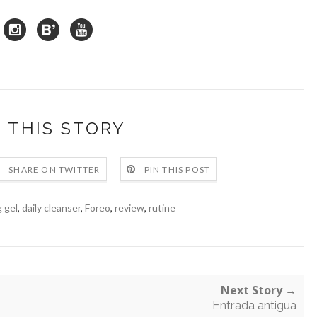
 THIS STORY
SHARE ON TWITTER
PIN THIS POST
 gel
,
daily cleanser
,
Foreo
,
review
,
rutine
Next Story →
Entrada antigua