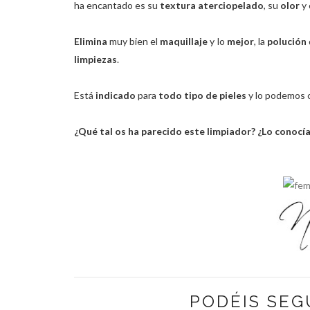
ha encantado es su
textura aterciopelado
, su
olor
y 
Elimina
muy bien el
maquillaje
y lo
mejor
,
la
polución
limpiezas
.
Está
indicado
para
todo tipo de pieles
y lo podemos 
¿Qué tal os ha parecido este limpiador? ¿Lo conocía
PODÉIS SEG