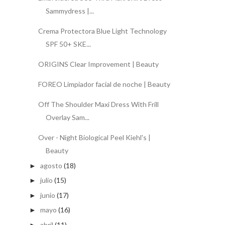
Sammydress |...
Crema Protectora Blue Light Technology
SPF 50+ SKE...
ORIGINS Clear Improvement | Beauty
FOREO Limpiador facial de noche | Beauty
Off The Shoulder Maxi Dress With Frill
Overlay Sam...
Over - Night Biological Peel Kiehl's |
Beauty
agosto
(18)
►
julio
(15)
►
junio
(17)
►
mayo
(16)
►
abril
(11)
►