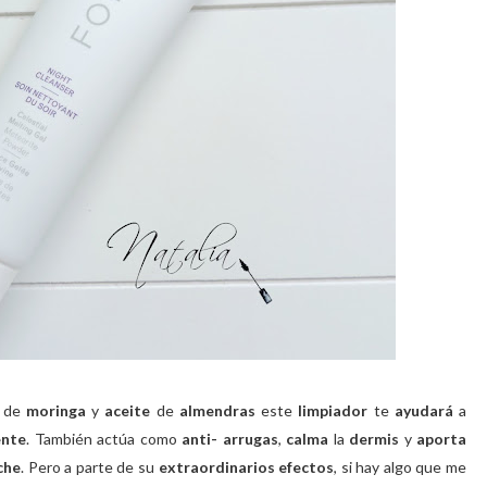
de
moringa
y
aceite
de
almendras
este
limpiador
te
ayudará
a
ente
. También actúa como
anti- arrugas
,
calma
la
dermis
y
aporta
che
. Pero a parte de su
extraordinarios efectos
, si hay algo que me