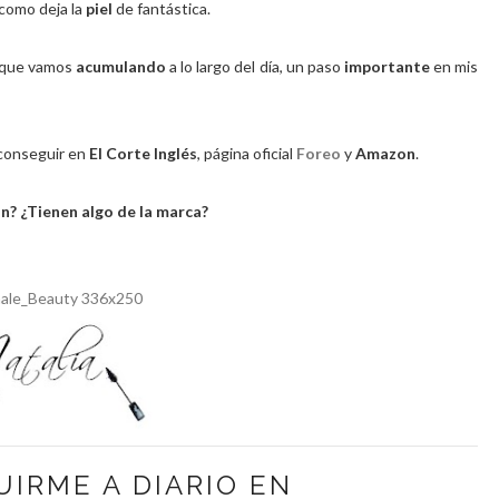
como deja la
piel
de fantástica.
que vamos
acumulando
a lo largo del día, un paso
importante
en mis
conseguir en
El Corte Inglés
, página oficial
Foreo
y
Amazon
.
n? ¿Tienen algo de la marca?
UIRME A DIARIO EN