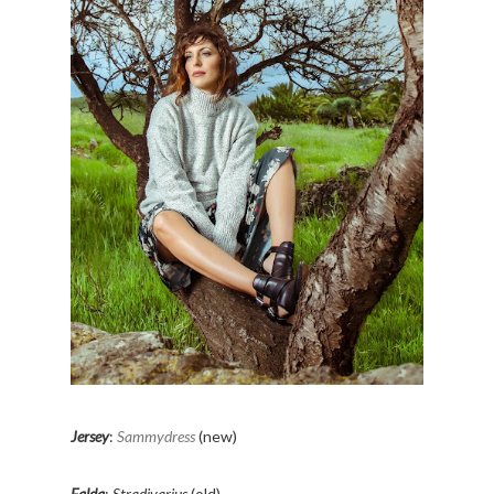
Jersey
:
Sammydress
(new)
Falda
:
Stradivarius
(old)