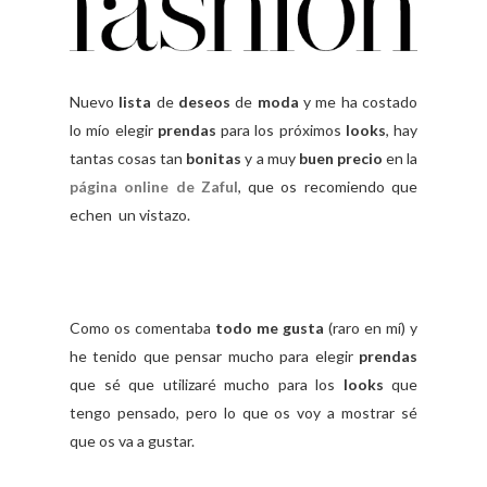
Nuevo
lista
de
deseos
de
moda
y me ha costado
lo mío elegir
prendas
para los próximos
looks
, hay
tantas cosas tan
bonitas
y a muy
buen precio
en la
página online
de
Zaful
, que os recomiendo que
echen un vistazo.
Como os comentaba
todo me gusta
(raro en mí) y
he tenido que pensar mucho para elegir
prendas
que sé que utilizaré mucho para los
looks
que
tengo pensado, pero lo que os voy a mostrar sé
que os va a gustar.