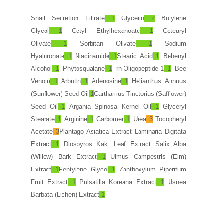
Snail Secretion Filtrate
1
Glycerin
2
Butylene
Glyco
l
1
Cetyl Ethylhexanoate
1
Cetearyl
Olivate
1
Sorbitan Olivate
1
Sodium
Hyaluronate
1
Niacinamide
1
Stearic Acid
1
Behenyl
Alcohol
1
Phytosqualane
1
rh-Oligopeptide-1
1
Bee
Venom
1
Arbutin
1
Adenosine
1
Helianthus Annuus
(Sunflower) Seed Oil
1
Carthamus Tinctorius (Safflower)
Seed Oil
1
Argania Spinosa Kernel Oil
1
Glyceryl
Stearate
1
Arginine
1
Carbomer
1
Urea
3
Tocopheryl
Acetate
3
Plantago Asiatica Extract Laminaria Digitata
Extract
1
Diospyros Kaki Leaf Extract Salix Alba
(Willow) Bark Extract
1
Ulmus Campestris (Elm)
Extract
1
Pentylene Glycol
1
Zanthoxylum Piperitum
Fruit Extract
1
Pulsatilla Koreana Extract
1
Usnea
Barbata (Lichen) Extract
1