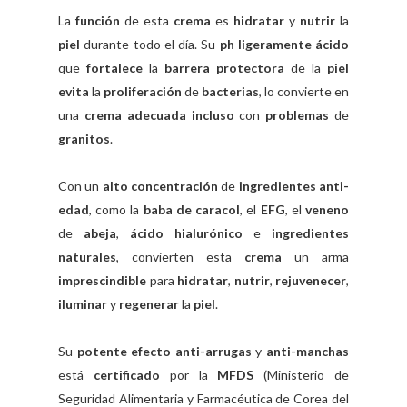
La
función
de esta
crema
es
hidratar
y
nutrir
la
piel
durante todo el día. Su
ph ligeramente ácido
que
fortalece
la
barrera protectora
de la
piel
evita
la
proliferación
de
bacterias
, lo convierte en
una
crema adecuada incluso
con
problemas
de
granitos
.
Con un
alto concentración
de
ingredientes anti-
edad
, como la
baba de caracol
, el
EFG
, el
veneno
de
abeja
,
ácido hialurónico
e
ingredientes
naturales
, convierten esta
crema
un arma
imprescindible
para
hidratar
,
nutrir
,
rejuvenecer
,
iluminar
y
regenerar
la
piel
.
Su
potente efecto anti-arrugas
y
anti-manchas
está
certificado
por la
MFDS
(Ministerio de
Seguridad Alimentaria y Farmacéutica de Corea del