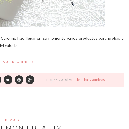
r Care me hizo llegar en su momento varios productos para probar, y
l cabello. ...
TINUE READING
mar
28,
2018 by
misbrochasysombras
BEAUTY
KEMON | BEAUTY