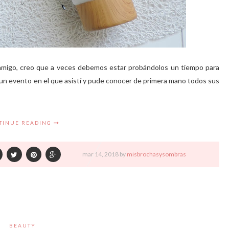
migo, creo que a veces debemos estar probándolos un tiempo para
a un evento en el que asistí y pude conocer de primera mano todos sus
TINUE READING
mar
14,
2018 by
misbrochasysombras
BEAUTY