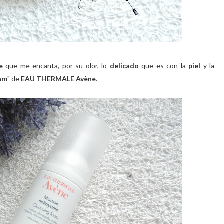
e
que me encanta, por su olor, lo
delicado
que es con la
piel
y la
am
" de
EAU THERMALE Avène
.