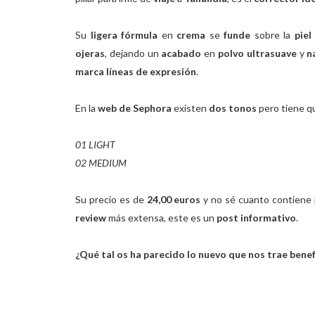
Su
ligera fórmula
en
crema
se
funde
sobre la
piel
ojeras
, dejando un
acabado
en
polvo ultrasuave
y
n
marca líneas de expresión
.
En la
web de Sephora
existen
dos tonos
pero tiene qu
01 LIGHT
02 MEDIUM
Su precio es de
24,00 euros
y no sé cuanto contiene
review
más extensa, este es un
post informativo
.
¿Qué tal os ha parecido lo nuevo que nos trae benef