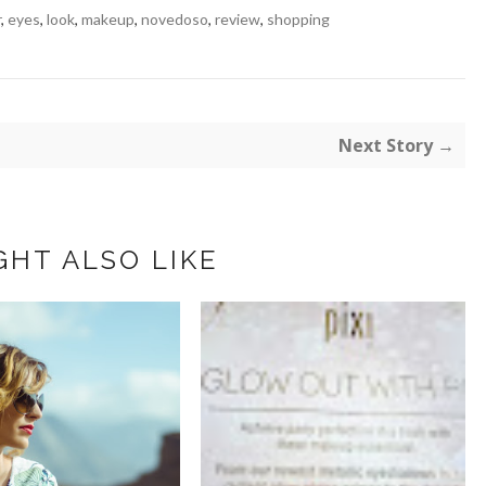
r
,
eyes
,
look
,
makeup
,
novedoso
,
review
,
shopping
Next Story →
GHT ALSO LIKE