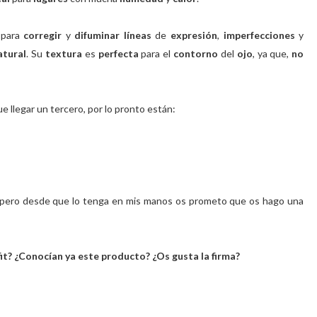
para
corregir
y
difuminar líneas
de
expresión
,
imperfecciones
y
atural
. Su
textura
es
perfecta
para el
contorno
del
ojo
, ya que,
no
e llegar un tercero, por lo pronto están:
 pero desde que lo tenga en mis manos os prometo que os hago una
it? ¿Conocían ya este producto? ¿Os gusta la firma?