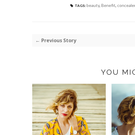
beauty
,
Benefit
,
conceale
TAGS:
← Previous Story
YOU MI