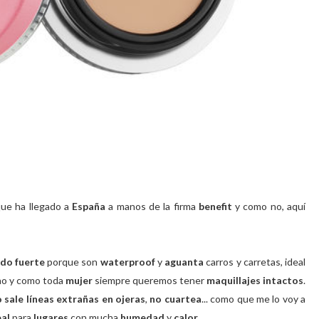
que ha llegado a
España
a manos de la firma
benefit
y como no, aquí
do fuerte
porque son
waterproof
y
aguanta
carros y carretas, ideal
o y como toda
mujer
siempre queremos tener
maquillajes intactos
.
o
sale líneas extrañas en ojeras
,
no cuartea
... como que me lo voy a
eal
para
lugares
con mucha
humedad
y
calor
.