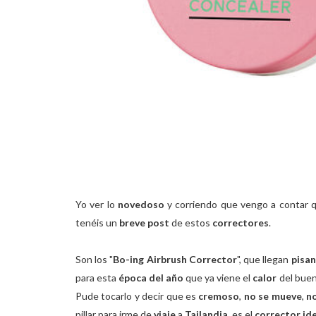
Yo ver lo
novedoso
y corriendo que vengo a contar 
tenéis un
breve post
de estos
correctores
.
Son los "
Bo-ing Airbrush Corrector
", que llegan
pisan
para esta
época del año
que ya viene el
calor
del buen
Pude tocarlo y decir que es
cremoso
,
no se mueve
,
n
pillar para irme de
viaje
a
Tailandia
, es el
corrector id