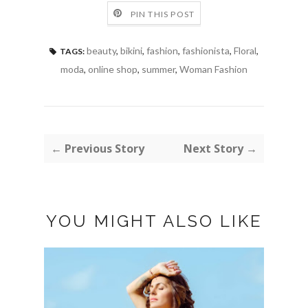
PIN THIS POST
beauty
,
bikini
,
fashion
,
fashionista
,
Floral
,
TAGS:
moda
,
online shop
,
summer
,
Woman Fashion
← Previous Story
Next Story →
YOU MIGHT ALSO LIKE