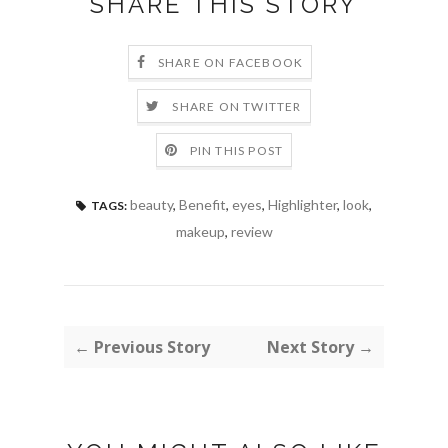
SHARE THIS STORY
SHARE ON FACEBOOK
SHARE ON TWITTER
PIN THIS POST
beauty
,
Benefit
,
eyes
,
Highlighter
,
look
,
TAGS:
makeup
,
review
← Previous Story
Next Story →