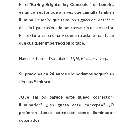
Es el "
Bo-ing Brightening Concealer
" de
benefit
,
es un
correcto
r que a la vez que
camufla
también
ilumina
. Lo mejor que tapa los
signos
del
estrés
y
de la
fatiga
ocasionado por cansancio u otro factor.
Es
textura
en
crema
y
concentrada
lo que hace
que cualquier
imperfección
lo tape.
Hay tres tonos disponibles:
Light, Medium y Deep.
Su precio es de
24 euros
y lo podemos adquirir en
tiendas
Sephora
.
¿Qué tal os parece este nuevo corrector-
iluminador? ¿Les gusta este concepto? ¿O
prefieren tanto corrector como iluminador
separado?