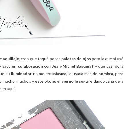
maquillaje
, creo que toqué pocas
paletas de ojos
pero la que si usé
y
sacó en
colaboración
con
Jean-Michel Basquiat
y que casi no la
que su
iluminador
no me entusiasma, la usaría mas de
sombra
, pero
do mucho, mucho... y este
otoño-invierno
le seguiré dando caña de la
chen
aquí
.