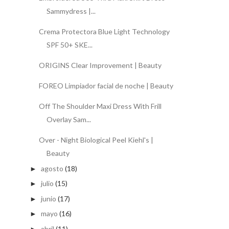
Sammydress |...
Crema Protectora Blue Light Technology
SPF 50+ SKE...
ORIGINS Clear Improvement | Beauty
FOREO Limpiador facial de noche | Beauty
Off The Shoulder Maxi Dress With Frill
Overlay Sam...
Over - Night Biological Peel Kiehl's |
Beauty
agosto
(18)
►
julio
(15)
►
junio
(17)
►
mayo
(16)
►
abril
(11)
►