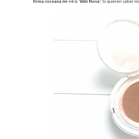
firma coreana mi-ré
la "
Bibi Nova
". Si quieren saber m