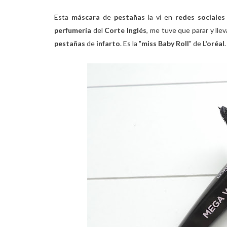
Esta
máscara
de
pestañas
la vi en
redes sociales
perfumería
del
Corte Inglés
, me tuve que parar y lle
pestañas
de
infarto
. Es la "
miss Baby Roll
" de
L'oréal
.