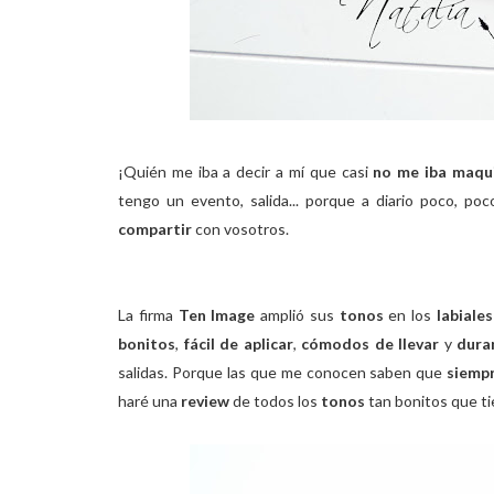
¡Quién me iba a decir a mí que casi
no me iba maqui
tengo un evento, salida... porque a diario poco, po
compartir
con vosotros.
La firma
Ten Image
amplió sus
tonos
en los
labiales
bonitos
,
fácil de aplicar
,
cómodos de llevar
y
dura
salidas. Porque las que me conocen saben que
siemp
haré una
review
de todos los
tonos
tan bonitos que t