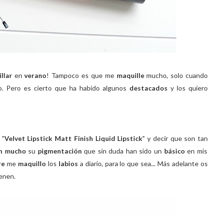
llar
en
verano
! Tampoco es que me
maquille
mucho, solo cuando
co. Pero es cierto que ha habido algunos
destacados
y los quiero
"
Velvet Lipstick Matt Finish Liquid Lipstick
" y decir que son tan
n mucho
su
pigmentación
que sin duda han sido un
básico
en mis
re
me
maquillo
los
labios
a diario, para lo que sea... Más adelante os
ienen.