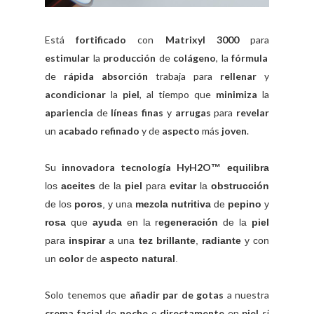
Está
fortificado
con
Matrixyl 3000
para
estimular
la
producción
de
colágeno
, la
fórmula
de
rápida
absorción
trabaja para
rellenar
y
acondicionar
la
piel
, al tiempo que
minimiza
la
apariencia
de
líneas finas
y
arrugas
para
revelar
un
acabado refinado
y de
aspecto
más
joven
.
Su
innovadora tecnología HyH2O
™
equilibra
los
aceites
de la
piel
para
evitar
la
obstrucción
de los
poros
, y una
mezcla nutritiva
de
pepino
y
rosa
que
ayuda
en la r
egeneración
de la
piel
para
inspirar
a una
tez brillante
,
radiante
y con
un
color
de
aspecto natural
.
Solo tenemos que
añadir par de gotas
a nuestra
crema facial
de
noche
o
directamente
en
piel
si