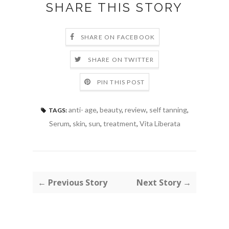
SHARE THIS STORY
SHARE ON FACEBOOK
SHARE ON TWITTER
PIN THIS POST
anti- age
,
beauty
,
review
,
self tanning
,
TAGS:
Serum
,
skin
,
sun
,
treatment
,
Vita Liberata
← Previous Story
Next Story →