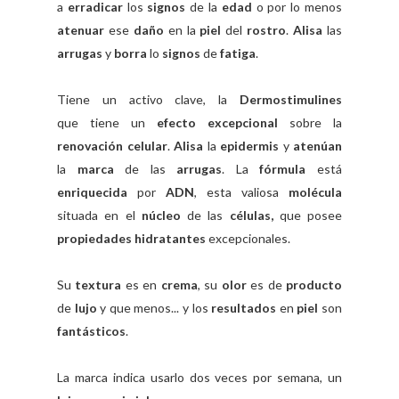
a
erradicar
los
signos
de la
edad
o por lo menos
atenuar
ese
daño
en la
piel
del
rostro
.
Alisa
las
arrugas
y
borra
lo
signos
de
fatiga
.
Tiene un activo clave, la
Dermostimulines
que
tiene un
efecto excepcional
sobre la
renovación celular
.
Alisa
la
epidermis
y
atenúan
la
marca
de las
arrugas
. La
fórmula
está
enriquecida
por
ADN
, esta valiosa
molécula
situada en el
núcleo
de las
células,
que posee
propiedades hidratantes
excepcionales.
Su
textura
es en
crema
, su
olor
es de
producto
de
lujo
y que menos... y los
resultados
en
piel
son
fantásticos
.
La marca indica usarlo dos veces por semana, un